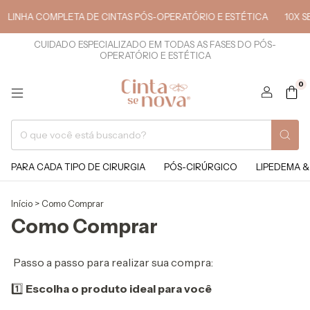
LINHA COMPLETA DE CINTAS PÓS-OPERATÓRIO E ESTÉTICA
10X SE
CUIDADO ESPECIALIZADO EM TODAS AS FASES DO PÓS-
OPERATÓRIO E ESTÉTICA
0
PARA CADA TIPO DE CIRURGIA
PÓS-CIRÚRGICO
LIPEDEMA &
Início
>
Como Comprar
Como Comprar
Passo a passo para realizar sua compra:
1️⃣
Escolha o produto ideal para você