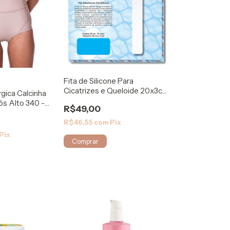
Fita de Silicone Para
Cicatrizes e Queloide 20x3cm
rgica Calcinha
- Kelogel
s Alto 340 -
R$49,00
R$46,55
com
Pix
Pix