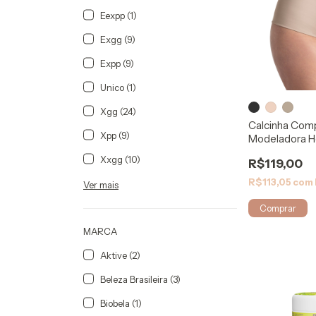
Eexpp (1)
Exgg (9)
Expp (9)
Unico (1)
Xgg (24)
Calcinha Com
Xpp (9)
Modeladora H
5006 Mabella
Xxgg (10)
R$119,00
R$113,05
com
Ver mais
Comprar
MARCA
Aktive (2)
Beleza Brasileira (3)
Biobela (1)