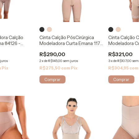
dora Calção
Cinta Calção PósCirúrgica
Cinta Calção C
a 84126 -
Modeladora Curta Emana 117 -
Modeladora C
Rigel
2082 - Mabell
R$290,00
R$321,00
juros
2
x
de
R$145,00
sem juros
3
x
de
R$107,00
sem 
m
Pix
R$275,50
com
Pix
R$304,95
com
Comprar
Comprar