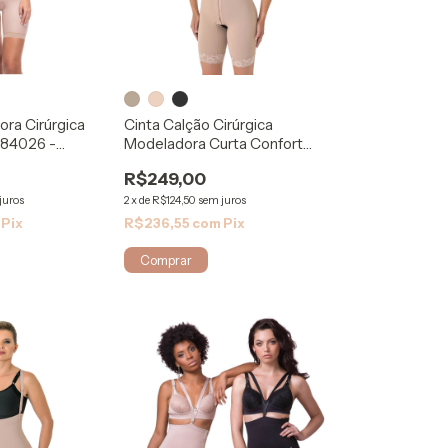
ora Cirúrgica
Cinta Calção Cirúrgica
 84026 -
Modeladora Curta Confort
1082 Mabella
R$249,00
juros
2
x
de
R$124,50
sem juros
Pix
R$236,55
com
Pix
Comprar