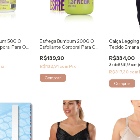
bum 50G O
Esfrega Bumbum 200G O
Calça Legging
rporal Para O
Esfoliante Corporal Para O
Tecido Emana
Seu Bumbum
ModelleSkin
R$139,90
R$334,00
3
x
de
R$111,33
sem j
ix
R$132,91
com
Pix
R$317,30
com
Comprar