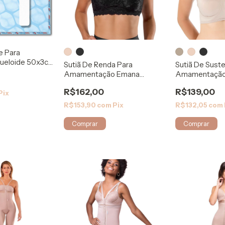
ne Para
Queloide 50x3cm
Sutiã De Renda Para
Sutiã De Sust
Amamentação Emana
Amamentação 
85015H Modelleskin
Mabella
R$162,00
R$139,00
Pix
R$153,90
com
Pix
R$132,05
com
Comprar
Comprar