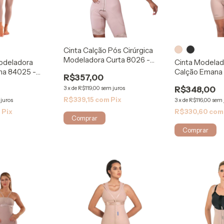
Cinta Calção Pós Cirúrgica
Modeladora Curta 8026 -
Modeladora
Cinta Modelad
Biosafe
na 84025 -
Calção Emana
R$357,00
ModelleSkin
3
x
de
R$119,00
sem juros
R$348,00
R$339,15
com
Pix
juros
3
x
de
R$116,00
sem 
m
Pix
R$330,60
com
Comprar
Comprar