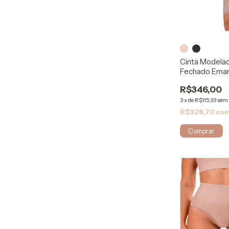
Cinta Modela
Fechado Eman
ModelleSkin
R$346,00
3
x
de
R$115,33
sem 
R$328,70
co
Comprar