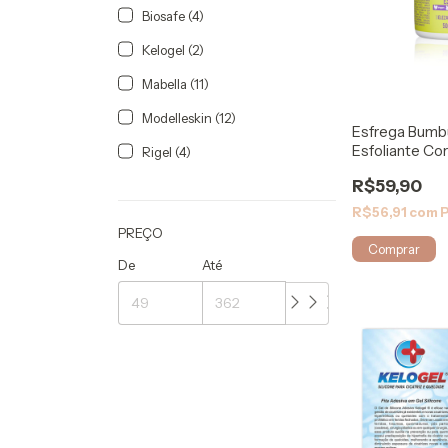
Biosafe (4)
Kelogel (2)
Mabella (11)
Modelleskin (12)
Esfrega Bum
Esfoliante Co
Rigel (4)
Seu Bumbum
R$59,90
R$56,91
com
P
PREÇO
De
Até