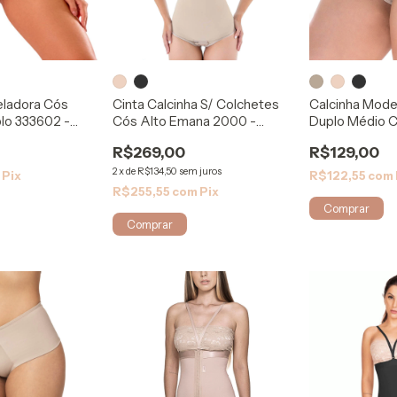
eladora Cós
Cinta Calcinha S/ Colchetes
Calcinha Mode
lo 333602 -
Cós Alto Emana 2000 -
Duplo Médio C
Mabella
Mabella
R$269,00
R$129,00
2
x
de
R$134,50
sem juros
m
Pix
R$122,55
com
R$255,55
com
Pix
Comprar
Comprar