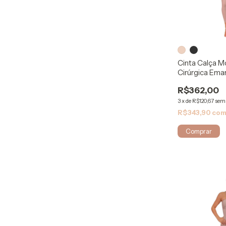
Cinta Calça 
Cirúrgica Ema
ModelleSkin
R$362,00
3
x
de
R$120,67
sem 
R$343,90
co
Comprar