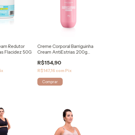
ream Redutor
Creme Corporal Barriguinha
as Flacidez 50G
Cream AntiEstrias 200g
Prevenção
R$154,90
ix
R$147,16
com
Pix