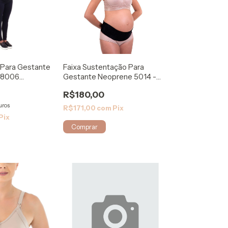
 Para Gestante
Faixa Sustentação Para
 8006
Gestante Neoprene 5014 -
Modelleskin
R$180,00
uros
R$171,00
com
Pix
Pix
Comprar