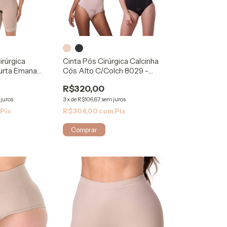
irúrgica
Cinta Pós Cirúrgica Calcinha
urta Emana
Cós Alto C/Colch 8029 -
a
Biosafe
R$320,00
juros
3
x
de
R$106,67
sem juros
Pix
R$304,00
com
Pix
Comprar