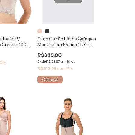
entação P/
Cinta Calção Longa Cirúrgica
Confort 1130 -
Modeladora Emana 117A -
Rigel
R$329,00
3
x
de
R$109,67
sem juros
Pix
R$312,55
com
Pix
Comprar