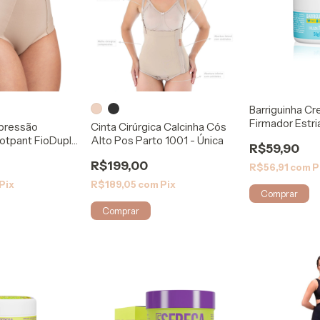
Barriguinha C
Firmador Estri
pressão
Cinta Cirúrgica Calcinha Cós
otpant FioDuplo
Alto Pos Parto 1001 - Única
R$59,90
R$199,00
R$56,91
com
P
Pix
R$189,05
com
Pix
Comprar