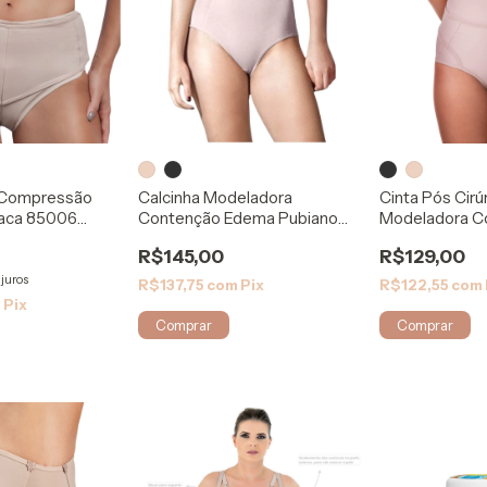
a Compressão
Calcinha Modeladora
Cinta Pós Cirú
laca 85006
Contenção Edema Pubiano
Modeladora Có
8053 - Biosafe
Rigel
R$145,00
R$129,00
juros
R$137,75
com
Pix
R$122,55
com
m
Pix
Comprar
Comprar