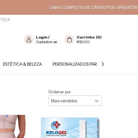
LINHA COMPLETA DE CINTAS PÓS-OPERATÓRIO E ESTÉTICA
ÉTICA
Login
/
Carrinho
(
0
)
Cadastre-se
R$0,00
ESTÉTICA & BELEZA
PERSONALIZADOS PARA PROFISSIONAL
Ordenar por