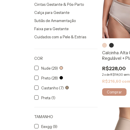
Cintas Gestante & Pós-Parto
Calça para Gestante
Sutiãs de Amamentação
Faixa para Gestante
Cuidados com a Pele & Estrias
Calcinha Alt
Regulável + P
COR
Modelleskin
R$228,00
Nude (29)
2
x
de
R$114,00
sem 
Preto (28)
R$216,60
co
Castanho (7)
Comprar
Preta (1)
TAMANHO
Eexgg (9)