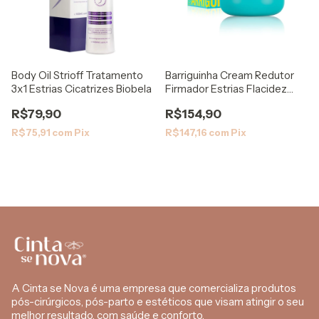
Body Oil Strioff Tratamento
Barriguinha Cream Redutor
3x1 Estrias Cicatrizes Biobela
Firmador Estrias Flacidez
200G
R$79,90
R$154,90
R$75,91
com
Pix
R$147,16
com
Pix
A Cinta se Nova é uma empresa que comercializa produtos
pós-cirúrgicos, pós-parto e estéticos que visam atingir o seu
melhor resultado, com saúde e conforto.