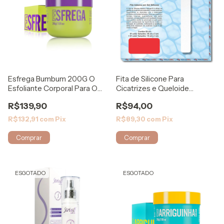
Esfrega Bumbum 200G O
Fita de Silicone Para
Esfoliante Corporal Para O
Cicatrizes e Queloide
Seu Bumbum
50x3cm - Kelogel
R$139,90
R$94,00
R$132,91
com
Pix
R$89,30
com
Pix
ESGOTADO
ESGOTADO