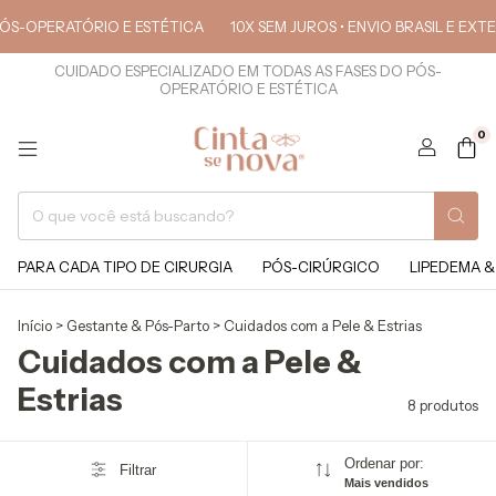
PERATÓRIO E ESTÉTICA
10X SEM JUROS • ENVIO BRASIL E EXTERIOR
CUIDADO ESPECIALIZADO EM TODAS AS FASES DO PÓS-
OPERATÓRIO E ESTÉTICA
0
PARA CADA TIPO DE CIRURGIA
PÓS-CIRÚRGICO
LIPEDEMA &
Início
>
Gestante & Pós-Parto
>
Cuidados com a Pele & Estrias
Cuidados com a Pele &
Estrias
8 produtos
Ordenar por:
Filtrar
Mais vendidos