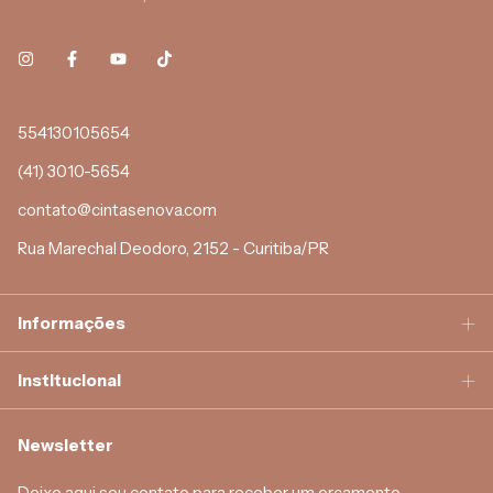
554130105654
(41) 3010-5654
contato@cintasenova.com
Rua Marechal Deodoro, 2152 - Curitiba/PR
Informações
Institucional
Newsletter
Deixe aqui seu contato para receber um orçamento