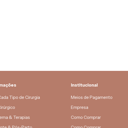
rmações
Institucional
Cada Tipo de Cirurgia
Meios de Pagamento
irúrgico
Empresa
ema & Terapias
Como Comprar
nte & Pós-Parto
Como Comprar