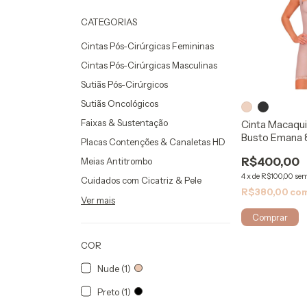
CATEGORIAS
Cintas Pós-Cirúrgicas Femininas
Cintas Pós-Cirúrgicas Masculinas
Sutiãs Pós-Cirúrgicos
Sutiãs Oncológicos
Faixas & Sustentação
Cinta Macaqui
Busto Emana 
Placas Contenções & Canaletas HD
ModelleSkin
R$400,00
Meias Antitrombo
4
x
de
R$100,00
sem
Cuidados com Cicatriz & Pele
R$380,00
co
Ver mais
Comprar
COR
Nude (1)
Preto (1)