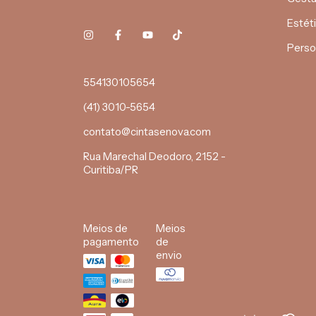
Estét
Perso
554130105654
(41) 3010-5654
contato@cintasenova.com
Rua Marechal Deodoro, 2152 -
Curitiba/PR
Meios de
Meios
pagamento
de
envio