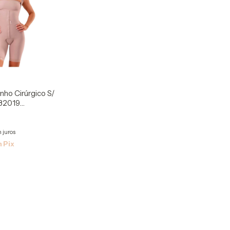
nho Cirúrgico S/
82019
 juros
m
Pix