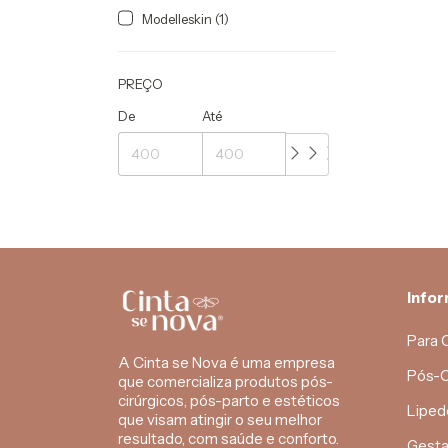
Modelleskin (1)
PREÇO
De
Até
Info
Para 
A Cinta se Nova é uma empresa
Pós-C
que comercializa produtos pós-
cirúrgicos, pós-parto e estéticos
Liped
que visam atingir o seu melhor
resultado, com saúde e conforto.
Gesta