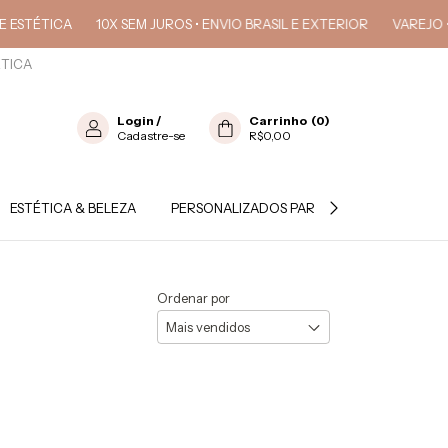
TICA
10X SEM JUROS • ENVIO BRASIL E EXTERIOR
VAREJO • ATAC
ÉTICA
Login
/
Carrinho
(
0
)
Cadastre-se
R$0,00
ESTÉTICA & BELEZA
PERSONALIZADOS PARA PROFISSIONAL
Ordenar por