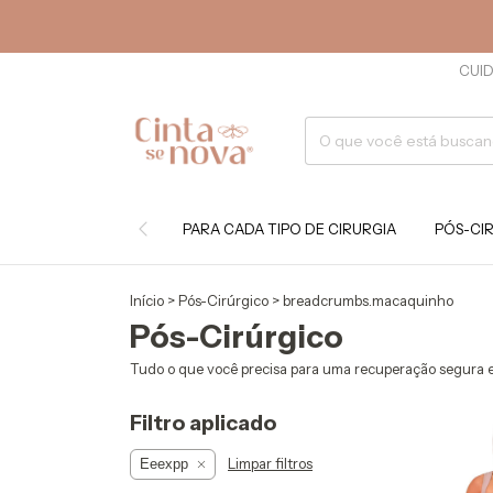
CUID
PARA CADA TIPO DE CIRURGIA
PÓS-CI
Início
>
Pós-Cirúrgico
>
breadcrumbs.macaquinho
Pós-Cirúrgico
Tudo o que você precisa para uma recuperação segura e
Filtro aplicado
Limpar filtros
Eeexpp