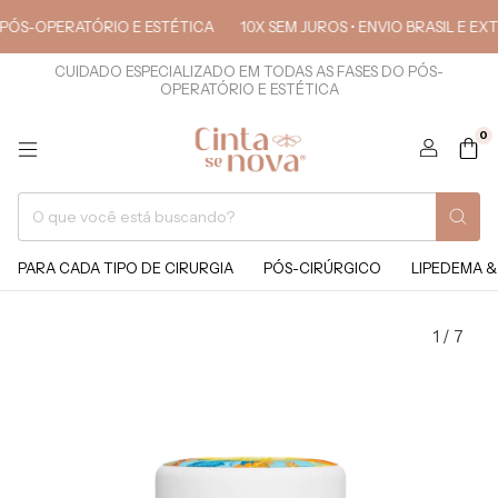
OPERATÓRIO E ESTÉTICA
10X SEM JUROS • ENVIO BRASIL E EXTERIO
CUIDADO ESPECIALIZADO EM TODAS AS FASES DO PÓS-
OPERATÓRIO E ESTÉTICA
0
PARA CADA TIPO DE CIRURGIA
PÓS-CIRÚRGICO
LIPEDEMA &
1
/
7