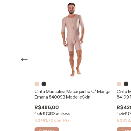
inho Pós
Cinta Masculina Macaquinho C/ Manga
Cinta 
bella
Emana 84009B ModelleSkin
84109 
R$486,00
R$42
4
x
de
R$121,50
sem juros
4
x
de
R$1
R$461,70
com
Pix
R$399