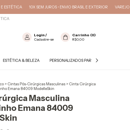
ICA
10X SEM JUROS • ENVIO BRASIL E EXTERIOR
VAREJO • ATACA
ÉTICA
Login
/
Carrinho
(
0
)
Cadastre-se
R$0,00
ESTÉTICA & BELEZA
PERSONALIZADOS PARA PROFISSIONAL
ico
>
Cintas Pós-Cirúrgicas Masculinas
>
Cinta Cirúrgica
inho Emana 84009 ModelleSkin
rúrgica Masculina
inho Emana 84009
Skin