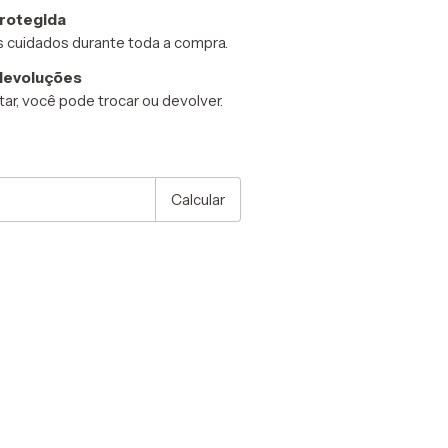
rotegida
 cuidados durante toda a compra.
devoluções
ar, você pode trocar ou devolver.
P:
Alterar CEP
Calcular