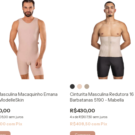
Masculina Macaquinho Emana
Cinturita Masculina Redutora 16
ModelleSkin
Barbatanas 5190 - Mabella
0,00
R$430,00
05,00
sem juros
4
x
de
R$107,50
sem juros
,00
com
Pix
R$408,50
com
Pix