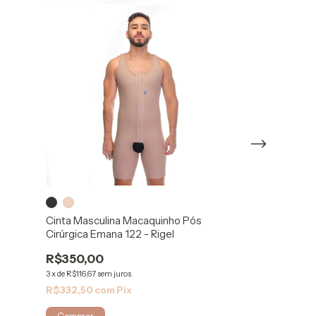
Cinta Modelado
Emana106000M
Cinta Masculina Macaquinho Pós
Cirúrgica Emana 122 - Rigel
R$484,00
R$350,00
4
x
de
R$121,00
sem j
R$459,80
com
3
x
de
R$116,67
sem juros
R$332,50
com
Pix
Comprar