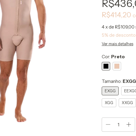
R$436
R$414,20
4
x de
R$109,00
5% de desconto
Ver mais detalhes
Cor:
Preto
Tamanho:
EXGG
EXGG
EEXG
XGG
XXGG