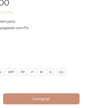
,00
com
Pix
sem juros
pagando com Pix
G
XPP
PP
P
M
G
GG