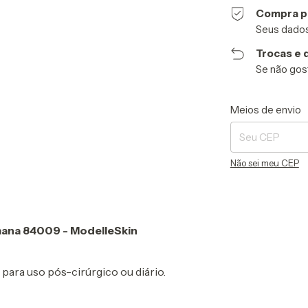
Compra p
Seus dados
Trocas e 
Se não gost
Entregas para o CE
Meios de envio
Não sei meu CEP
mana 84009 - ModelleSkin
ara uso pós-cirúrgico ou diário.