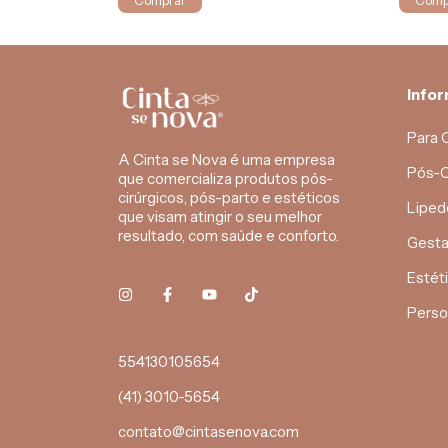
Comprar
Comp
Info
Para 
A Cinta se Nova é uma empresa
Pós-C
que comercializa produtos pós-
cirúrgicos, pós-parto e estéticos
Liped
que visam atingir o seu melhor
resultado, com saúde e conforto.
Gesta
Estét
Perso
554130105654
(41) 3010-5654
contato@cintasenova.com