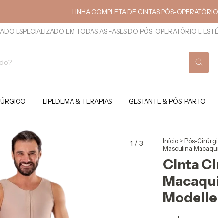
LINHA COMPLETA DE CINTAS PÓS-OPERATÓRIO E ESTÉT
ADO ESPECIALIZADO EM TODAS AS FASES DO PÓS-OPERATÓRIO E EST
RÚRGICO
LIPEDEMA & TERAPIAS
GESTANTE & PÓS-PARTO
Início
>
Pós-Cirúrg
1
/
3
Masculina Macaqu
Cinta Ci
Macaqu
Modelle