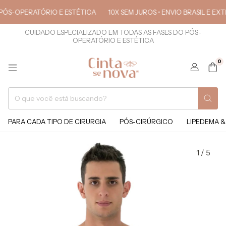
OPERATÓRIO E ESTÉTICA
10X SEM JUROS • ENVIO BRASIL E EXTERIO
CUIDADO ESPECIALIZADO EM TODAS AS FASES DO PÓS-
OPERATÓRIO E ESTÉTICA
0
PARA CADA TIPO DE CIRURGIA
PÓS-CIRÚRGICO
LIPEDEMA &
1
/
5