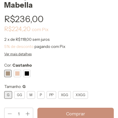
Mabella
R$236,00
R$224,20
com
Pix
2
x de
R$118,00
sem juros
5% de desconto
pagando com Pix
Ver mais detalhes
Cor:
Castanho
Tamanho:
G
G
GG
M
P
PP
XGG
XXGG