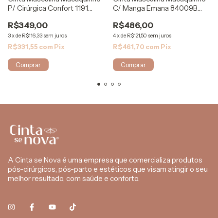
P/ Cirúrgica Confort 1191
C/ Manga Emana 84009B
Mabella
ModelleSkin
R$349,00
R$486,00
3
x
de
R$116,33
sem juros
4
x
de
R$121,50
sem juros
R$331,55
com
Pix
R$461,70
com
Pix
Comprar
Comprar
A Cinta se Nova é uma empresa que comercializa produtos
pós-cirúrgicos, pós-parto e estéticos que visam atingir o seu
melhor resultado, com saúde e conforto.