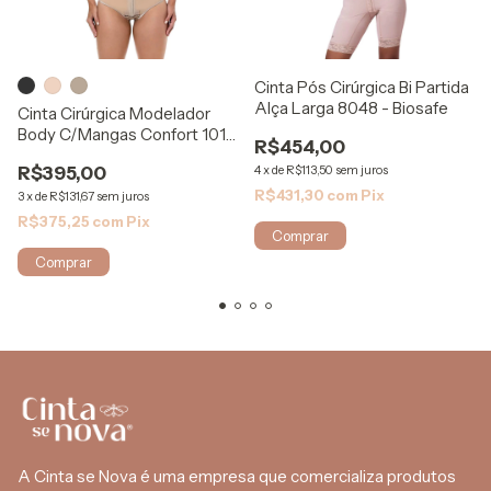
Cinta Pós Cirúrgica Bi Partida
Alça Larga 8048 - Biosafe
Cinta Cirúrgica Modelador
Body C/Mangas Confort 1015
R$454,00
Mabella
R$395,00
4
x
de
R$113,50
sem juros
R$431,30
com
Pix
3
x
de
R$131,67
sem juros
R$375,25
com
Pix
Comprar
Comprar
A Cinta se Nova é uma empresa que comercializa produtos