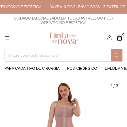
RATÓRIO E ESTÉTICA
10X SEM JUROS • ENVIO BRASIL E EXTERIOR
CUIDADO ESPECIALIZADO EM TODAS AS FASES DO PÓS-
OPERATÓRIO E ESTÉTICA
0
PARA CADA TIPO DE CIRURGIA
PÓS-CIRÚRGICO
LIPEDEMA &
1
/
3