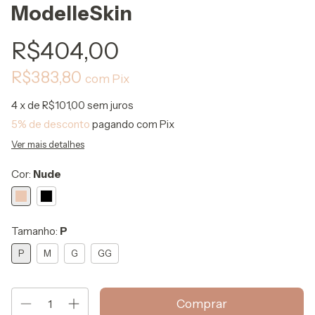
ModelleSkin
R$404,00
R$383,80
com
Pix
4
x de
R$101,00
sem juros
5% de desconto
pagando com Pix
Ver mais detalhes
Cor:
Nude
Tamanho:
P
P
M
G
GG