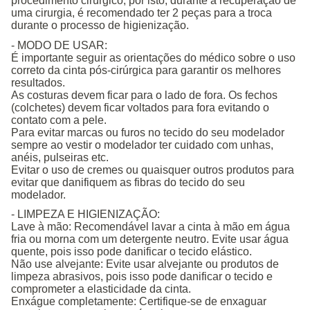
procedimento cirúrgico, por isto, durante a recuperação de
uma cirurgia, é recomendado ter 2 peças para a troca
durante o processo de higienização.
- MODO DE USAR:
É importante seguir as orientações do médico sobre o uso
correto da cinta pós-cirúrgica para garantir os melhores
resultados.
As costuras devem ficar para o lado de fora. Os fechos
(colchetes) devem ficar voltados para fora evitando o
contato com a pele.
Para evitar marcas ou furos no tecido do seu modelador
sempre ao vestir o modelador ter cuidado com unhas,
anéis, pulseiras etc.
Evitar o uso de cremes ou quaisquer outros produtos para
evitar que danifiquem as fibras do tecido do seu
modelador.
- LIMPEZA E HIGIENIZAÇÃO:
Lave à mão: Recomendável lavar a cinta à mão em água
fria ou morna com um detergente neutro. Evite usar água
quente, pois isso pode danificar o tecido elástico.
Não use alvejante: Evite usar alvejante ou produtos de
limpeza abrasivos, pois isso pode danificar o tecido e
comprometer a elasticidade da cinta.
Enxágue completamente: Certifique-se de enxaguar