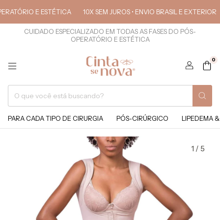
ATÓRIO E ESTÉTICA
10X SEM JUROS • ENVIO BRASIL E EXTERIOR
CUIDADO ESPECIALIZADO EM TODAS AS FASES DO PÓS-
OPERATÓRIO E ESTÉTICA
0
PARA CADA TIPO DE CIRURGIA
PÓS-CIRÚRGICO
LIPEDEMA &
1
/
5