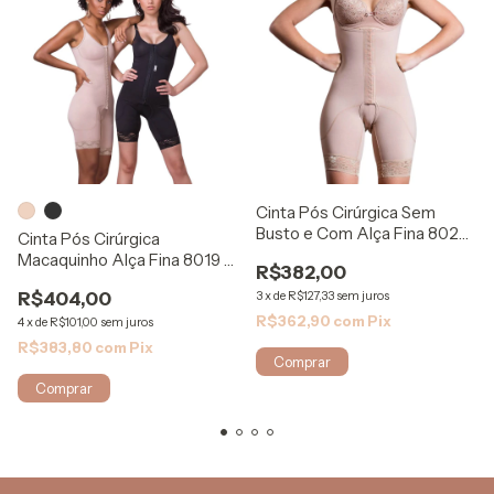
Cinta Pós Cirúrgica Sem
Busto e Com Alça Fina 8024
Cinta Pós Cirúrgica
- Biosafe
Macaquinho Alça Fina 8019 -
R$382,00
Biosafe
R$404,00
3
x
de
R$127,33
sem juros
R$362,90
com
Pix
4
x
de
R$101,00
sem juros
R$383,80
com
Pix
Comprar
Comprar