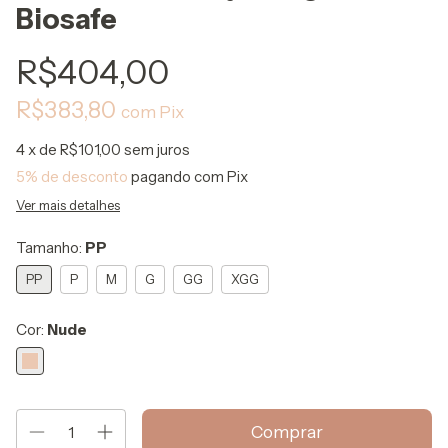
Biosafe
R$404,00
R$383,80
com
Pix
4
x de
R$101,00
sem juros
5% de desconto
pagando com Pix
Ver mais detalhes
Tamanho:
PP
PP
P
M
G
GG
XGG
Cor:
Nude