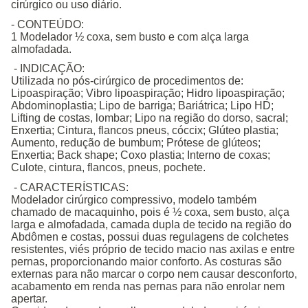
cirúrgico ou uso diário.
- CONTEÚDO:
1 Modelador ½ coxa, sem busto e com alça larga
almofadada.
- INDICAÇÃO:
Utilizada no pós-cirúrgico de procedimentos de:
Lipoaspiração; Vibro lipoaspiração; Hidro lipoaspiração;
Abdominoplastia; Lipo de barriga; Bariátrica; Lipo HD;
Lifting de costas, lombar; Lipo na região do dorso, sacral;
Enxertia; Cintura, flancos pneus, cóccix; Glúteo plastia;
Aumento, redução de bumbum; Prótese de glúteos;
Enxertia; Back shape; Coxo plastia; Interno de coxas;
Culote, cintura, flancos, pneus, pochete.
- CARACTERÍSTICAS:
Modelador cirúrgico compressivo, modelo também
chamado de macaquinho, pois é ½ coxa, sem busto, alça
larga e almofadada, camada dupla de tecido na região do
Abdômen e costas, possui duas regulagens de colchetes
resistentes, viés próprio de tecido macio nas axilas e entre
pernas, proporcionando maior conforto. As costuras são
externas para não marcar o corpo nem causar desconforto,
acabamento em renda nas pernas para não enrolar nem
apertar.