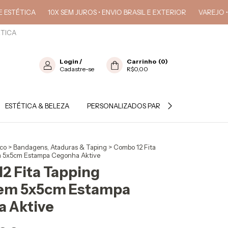
A
10X SEM JUROS • ENVIO BRASIL E EXTERIOR
VAREJO • ATACADO
ÉTICA
Login
/
Carrinho
(
0
)
Cadastre-se
R$0,00
ESTÉTICA & BELEZA
PERSONALIZADOS PARA PROFISSIONAL
ico
>
Bandagens, Ataduras & Taping
>
Combo 12 Fita
 5x5cm Estampa Cegonha Aktive
2 Fita Tapping
em 5x5cm Estampa
 Aktive