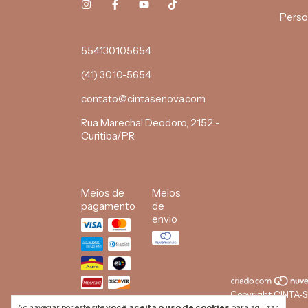
Perso
554130105654
(41) 3010-5654
contato@cintasenova.com
Rua Marechal Deodoro, 2152 -
Curitiba/PR
Meios de
Meios
pagamento
de
envio
Copyright CINTA-
reservados.
Ao navegar por este site
você aceita o uso de cookies
para agilizar