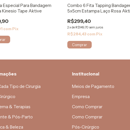
a Especial Para Bandagem
Combo 6 Fita Tapping Bandag
a Kinesio Tape Aktive
5x5cm Estampa Laço Rosa Akt
,90
R$299,40
2
x
de
R$149,70
sem juros
91
com
Pix
R$284,43
com
Pix
rmações
Institucional
Cada Tipo de Cirurgia
Meios de Pagamento
irúrgico
Empresa
ema & Terapias
Como Comprar
nte & Pós-Parto
Como Comprar
ica & Beleza
Pós-Cirúrgico