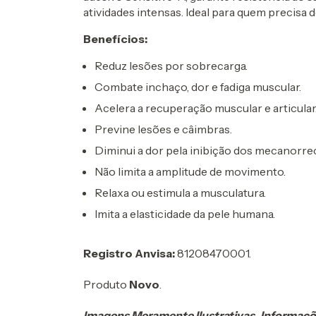
atividades intensas. Ideal para quem precisa 
Benefícios:
Reduz lesões por sobrecarga.
Combate inchaço, dor e fadiga muscular.
Acelera a recuperação muscular e articular
Previne lesões e câimbras.
Diminui a dor pela inibição dos mecanorre
Não limita a amplitude de movimento.
Relaxa ou estimula a musculatura.
Imita a elasticidade da pele humana.
Registro Anvisa:
81208470001.
Produto
Novo
.
Imagens Meramente Ilustrativas. Informaçõ