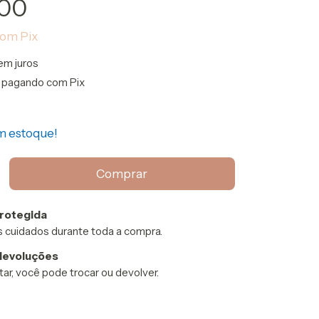
,00
com
Pix
em juros
pagando com Pix
 estoque!
rotegida
 cuidados durante toda a compra.
devoluções
ar, você pode trocar ou devolver.
P:
Alterar CEP