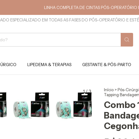
LINHA COMPLETA DE CINTAS PÓS-OPERATÓRIO E ESTÉTIC
ADO ESPECIALIZADO EM TODAS AS FASES DO PÓS-OPERATÓRIO E EST
RÚRGICO
LIPEDEMA & TERAPIAS
GESTANTE & PÓS-PARTO
Início
>
Pós-Cirúrg
1
/
3
Tapping Bandagem
Combo 1
Bandag
Cegonha