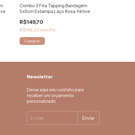
em
Combo 3 Fita Tapping Bandagem
+9
ive
5x5cm Estampa Laço Rosa Aktive
Fita Tapping P
Elástica 5x5cm
R$149,70
R$49,90
R$142,22
com
Pix
R$47,41
com
Pi
Comprar
Newsletter
Deixe aqui seu contato para
receber um orçamento
personalizado.