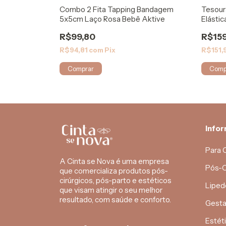
gia Bandagem
Combo 2 Fita Tapping Bandagem
Tesour
5x5cm Laço Rosa Bebê Aktive
Elástic
R$99,80
R$159
R$94,81
com
Pix
R$151,
Info
Para 
A Cinta se Nova é uma empresa
Pós-C
que comercializa produtos pós-
cirúrgicos, pós-parto e estéticos
Liped
que visam atingir o seu melhor
resultado, com saúde e conforto.
Gesta
Estét