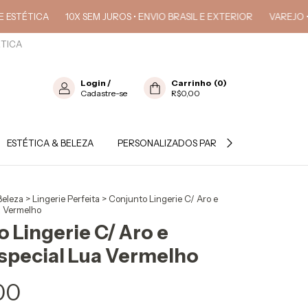
CA
10X SEM JUROS • ENVIO BRASIL E EXTERIOR
VAREJO • ATACAD
ÉTICA
Login
/
Carrinho
(
0
)
Cadastre-se
R$0,00
ESTÉTICA & BELEZA
PERSONALIZADOS PARA PROFISSIONAL
Beleza
>
Lingerie Perfeita
>
Conjunto Lingerie C/ Aro e
a Vermelho
 Lingerie C/ Aro e
special Lua Vermelho
00