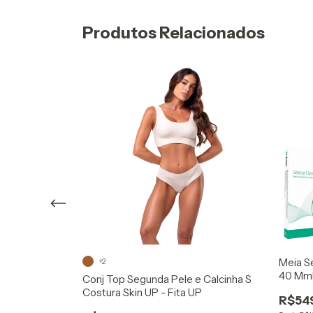
Produtos Relacionados
ojo Especial e
Meia Se
+2
40 Mmh
Conj Top Segunda Pele e Calcinha S
Costura Skin UP - Fita UP
R$54