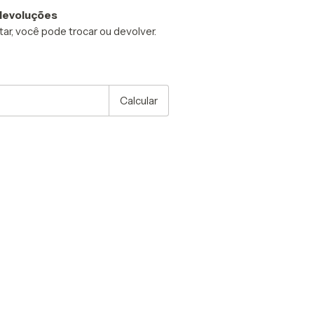
devoluções
ar, você pode trocar ou devolver.
P:
Alterar CEP
Calcular