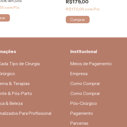
09,80
sem juros
R$179,00
55
com
Pix
R$170,05
com
Pix
rar
Comprar
rmações
Institucional
Cada Tipo de Cirurgia
Meios de Pagamento
irúrgico
Empresa
ema & Terapias
Como Comprar
nte & Pós-Parto
Como Comprar
ica & Beleza
Pós-Cirúrgico
nalizados Para Profissional
Pagamento
Parcerias