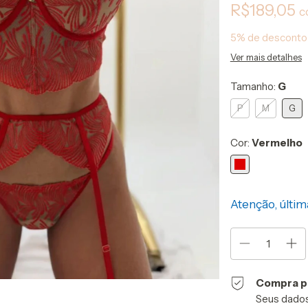
R$189,05
c
5% de desconto
Ver mais detalhes
Tamanho:
G
P
M
G
Cor:
Vermelho
Atenção, últim
Compra p
Seus dados