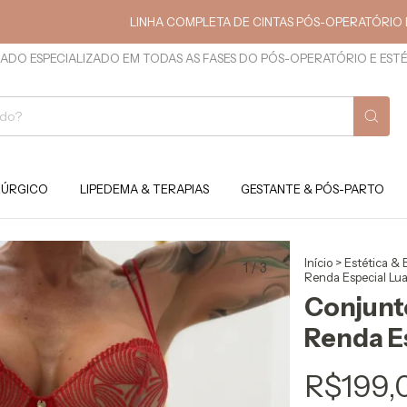
LINHA COMPLETA DE CINTAS PÓS-OPERATÓRIO E ESTÉTI
ADO ESPECIALIZADO EM TODAS AS FASES DO PÓS-OPERATÓRIO E EST
RÚRGICO
LIPEDEMA & TERAPIAS
GESTANTE & PÓS-PARTO
Início
>
Estética & 
1
/
3
Renda Especial Lu
Conjunto
Renda E
R$199,