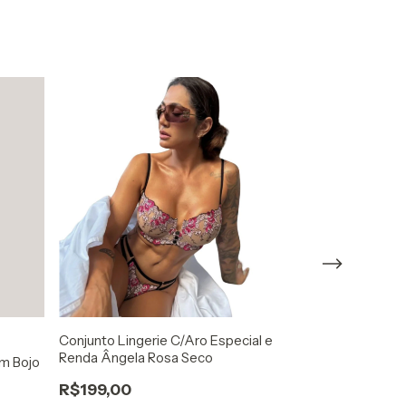
Conjunto Lingerie C/Aro Especial e
Renda Ângela Rosa Seco
om Bojo
Sutiã De Alta 
Confort 5051 -
R$199,00