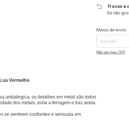
Trocas e 
Se não gost
Entregas para o CE
Meios de envio
Não sei meu CEP
 Lua Vermelho
sa antialérgica, os detalhes em metal são todos
dade dos metais, evita a ferrugem e traz ainda
es se sentirem confiantes e sensuais em