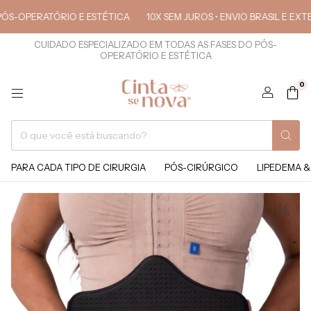
PERATÓRIO E ESTÉTICA
10X SEM JUROS • ENVIO BRASIL E EXTERIOR
CUIDADO ESPECIALIZADO EM TODAS AS FASES DO PÓS-
OPERATÓRIO E ESTÉTICA
0
PARA CADA TIPO DE CIRURGIA
PÓS-CIRÚRGICO
LIPEDEMA &
1
/
5