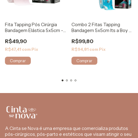
Fita Tapping Pós Cirúrgia
Combo 2 Fitas Tapping
Bandagem Elástica 5x5cm -
Bandagem 5x5cm Its a Boy -
Aktive
Aktive
R$49,90
R$99,80
R$47,41
com
Pix
R$94,81
com
Pix
A Cinta se Nova é uma empresa que comercializa produtos
pós-cirúrgicos, pós-parto e estéticos que visam atingir o seu