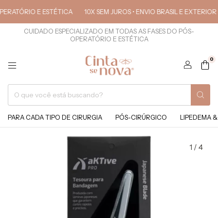
ERATÓRIO E ESTÉTICA
10X SEM JUROS • ENVIO BRASIL E EXTERIOR
CUIDADO ESPECIALIZADO EM TODAS AS FASES DO PÓS-
OPERATÓRIO E ESTÉTICA
0
PARA CADA TIPO DE CIRURGIA
PÓS-CIRÚRGICO
LIPEDEMA &
1
/
4