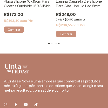
Placa Silicone 10x15cm Para
Lamina Canaleta De Silicone
Cicatriz Queloide 150 SiliSkin
Para Alta Lipo Hd Lad 5mm
Rigel
R$172,00
R$249,00
2
x
de
R$124,50
sem juros
R$163,40
com
Pix
R$236,55
com
Pix
A Cinta se Nova é uma empresa que comercializa produtos
pós-cirúrgicos, pós-parto e estéticos que visam atingir o seu
melhor resultado, com saúde e conforto.