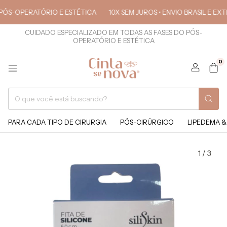
OPERATÓRIO E ESTÉTICA
10X SEM JUROS • ENVIO BRASIL E EXTERIO
CUIDADO ESPECIALIZADO EM TODAS AS FASES DO PÓS-
OPERATÓRIO E ESTÉTICA
0
PARA CADA TIPO DE CIRURGIA
PÓS-CIRÚRGICO
LIPEDEMA &
1
/
3