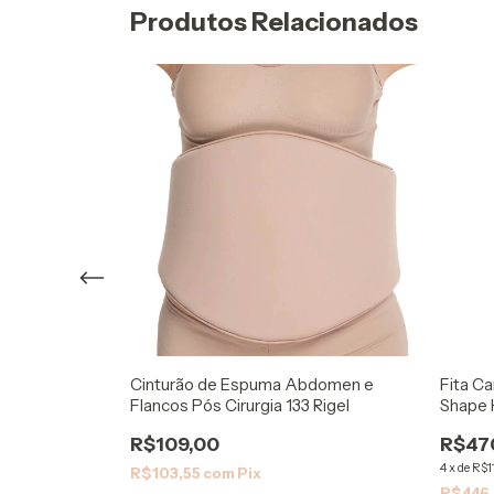
Produtos Relacionados
Cinturão de Espuma Abdomen e
ium Cirurgia
Fita Ca
Flancos Pós Cirurgia 133 Rigel
Shape H
R$109,00
R$47
4
x
de
R$1
R$103,55
com
Pix
R$446