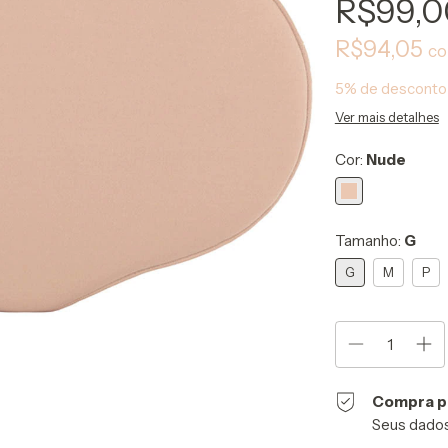
R$99,0
R$94,05
c
5% de desconto
Ver mais detalhes
Cor:
Nude
Tamanho:
G
G
M
P
Compra p
Seus dados