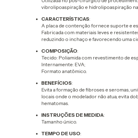
Utilizada no pós-cirúrgico de procediment
vibrolipoaspiração e hidrolipoaspiração na
CARACTERÍSTICAS
:
A placa de contenção fornece suporte e est
Fabricada com materiais leves e resistentes
reduzindo o inchaço e favorecendo uma ci
COMPOSIÇÃO
:
Tecido: Poliamida com revestimento de es
Internamente: EVA;
Formato anatômico.
BENEFÍCIOS
:
Evita a formação de fibroses e seromas, un
locais onde o modelador não atua, evita d
hematomas.
INSTRUÇÕES DE MEDIDA
:
Tamanho único.
TEMPO DE USO
: