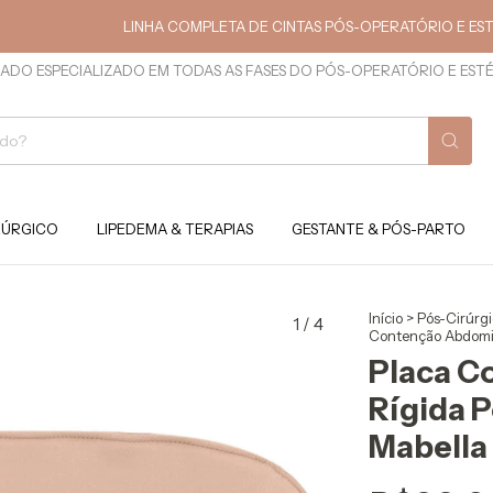
LINHA COMPLETA DE CINTAS PÓS-OPERATÓRIO E ESTÉTICA
ADO ESPECIALIZADO EM TODAS AS FASES DO PÓS-OPERATÓRIO E EST
RÚRGICO
LIPEDEMA & TERAPIAS
GESTANTE & PÓS-PARTO
Início
>
Pós-Cirúrg
1
/
4
Contenção Abdomin
Placa C
Rígida P
Mabella