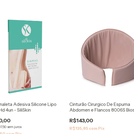
naleta Adesiva Silicone Lipo
Cinturão Cirurgico De Espuma
d 4un - SiliSkin
Abdomen e Flancos 8006S Bio
0,00
R$143,00
17,50
sem juros
R$135,85
com
Pix
,50
com
Pix