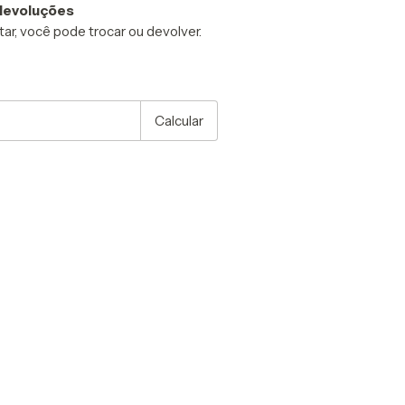
devoluções
ar, você pode trocar ou devolver.
P:
Alterar CEP
Calcular