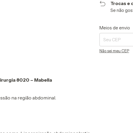
Trocas e 
Se não gost
Entregas para o CE
Meios de envio
Não sei meu CEP
rurgia 8020 – Mabella
essão na região abdominal.