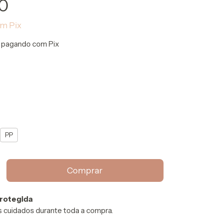
0
om
Pix
pagando com Pix
PP
rotegida
 cuidados durante toda a compra.