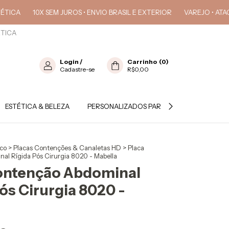
10X SEM JUROS • ENVIO BRASIL E EXTERIOR
VAREJO • ATACADO
ÉTICA
Login
/
Carrinho
(
0
)
Cadastre-se
R$0,00
ESTÉTICA & BELEZA
PERSONALIZADOS PARA PROFISSIONAL
ico
>
Placas Contenções & Canaletas HD
>
Placa
al Rígida Pós Cirurgia 8020 - Mabella
ontenção Abdominal
ós Cirurgia 8020 -