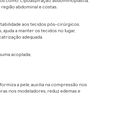
os como: Lipoaspiração, abdominoplastia,
 região abdominal e costas.
abilidade aos tecidos pós-cirúrgicos.
, ajuda a manter os tecidos no lugar,
catrização adequada.
puma acoplada;
iformiza a pele, auxilia na compressão nos
obras nos modeladores, reduz edemas e