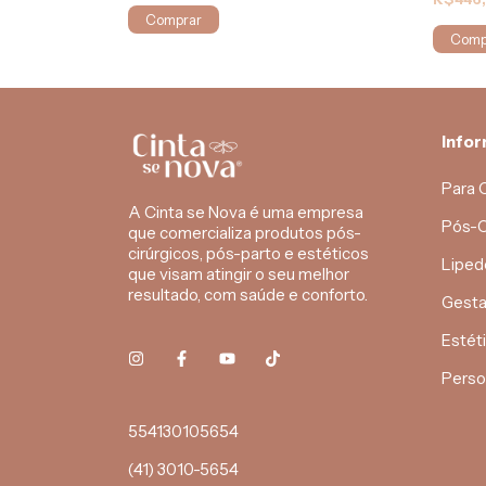
Comprar
Info
Para 
A Cinta se Nova é uma empresa
Pós-C
que comercializa produtos pós-
cirúrgicos, pós-parto e estéticos
Liped
que visam atingir o seu melhor
resultado, com saúde e conforto.
Gesta
Estét
Perso
554130105654
(41) 3010-5654