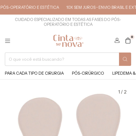
OPERATÓRIO E ESTÉTICA
10X SEM JUROS • ENVIO BRASIL E EXTERIO
CUIDADO ESPECIALIZADO EM TODAS AS FASES DO PÓS-
OPERATÓRIO E ESTÉTICA
0
PARA CADA TIPO DE CIRURGIA
PÓS-CIRÚRGICO
LIPEDEMA &
1
/
2