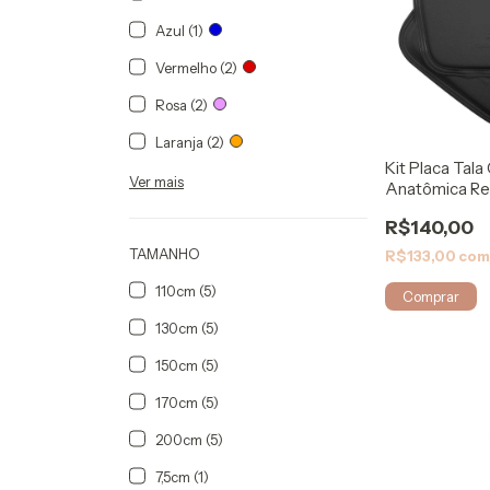
Azul (1)
Vermelho (2)
Rosa (2)
Laranja (2)
Kit Placa Tala
Ver mais
Anatômica Reg
Rigel
R$140,00
TAMANHO
R$133,00
co
110cm (5)
Comprar
130cm (5)
150cm (5)
170cm (5)
200cm (5)
7,5cm (1)