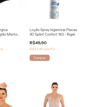
rgica
Loção Spray higienizar Placas
gião Mento
3D Splint Confort 160 - Rigel
R$49,90
ix
R$47,41
com
Pix