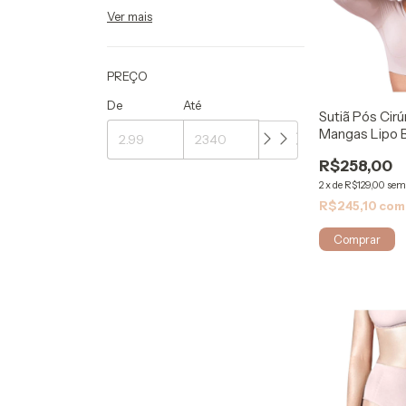
Ver mais
PREÇO
De
Até
Sutiã Pós Cir
Mangas Lipo 
Biosafe
R$258,00
2
x
de
R$129,00
sem
R$245,10
com
Comprar