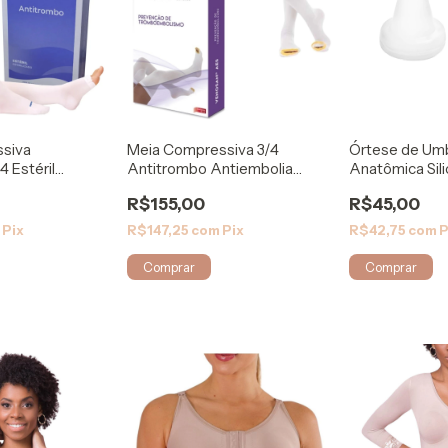
siva
Meia Compressiva 3/4
Órtese de Um
 Estéril
Antitrombo Antiembolia
Anatômica Sil
aris
ESTERIL Venosan
Médico Rigel
R$155,00
R$45,00
m
Pix
R$147,25
com
Pix
R$42,75
com
P
Comprar