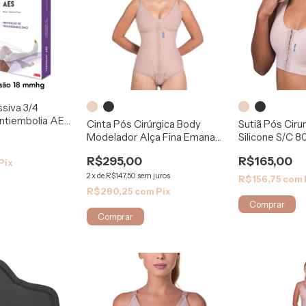
siva 3/4
ntiembolia AES
Cinta Pós Cirúrgica Body
Sutiã Pós Ciru
Modelador Alça Fina Emana
Silicone S/C 8
118 Rigel
R$295,00
R$165,00
Pix
2
x
de
R$147,50
sem juros
R$156,75
com
R$280,25
com
Pix
Comprar
Comprar