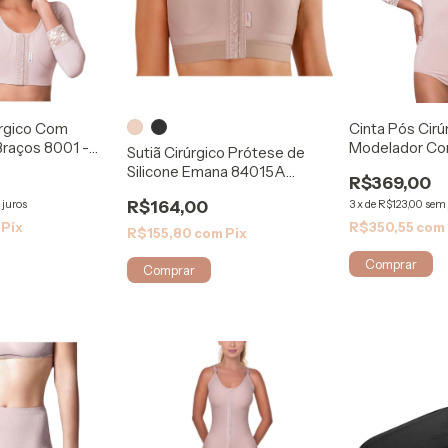
úrgico Com
Cinta Pós Cirú
Braços 8001 -
Modelador C
Sutiã Cirúrgico Prótese de
8050 - Biosaf
Silicone Emana 84015A
R$369,00
Modelleskin
 juros
R$164,00
3
x
de
R$123,00
sem 
Pix
R$350,55
com
R$155,80
com
Pix
Comprar
Comprar