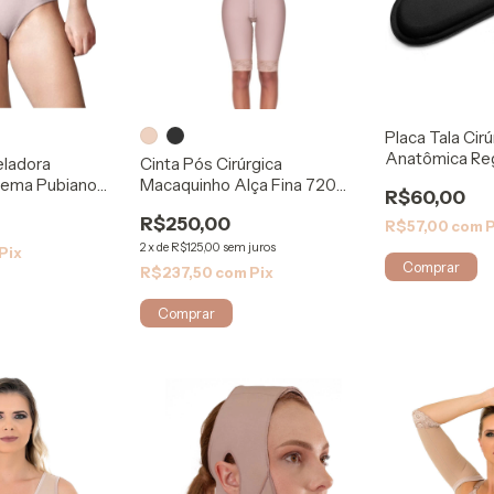
Placa Tala Cirú
Anatômica Re
eladora
Cinta Pós Cirúrgica
143B - Rigel
dema Pubiano
Macaquinho Alça Fina 720
R$60,00
e
Comfort Shape
R$250,00
R$57,00
com
P
2
x
de
R$125,00
sem juros
Pix
Comprar
R$237,50
com
Pix
Comprar