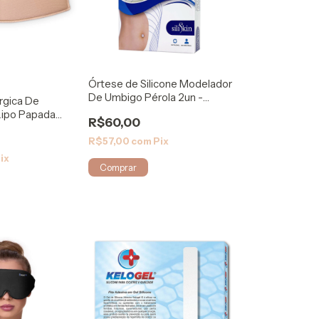
Órtese de Silicone Modelador
De Umbigo Pérola 2un -
úrgica De
SiliSkin
ipo Papada
R$60,00
R$57,00
com
Pix
ix