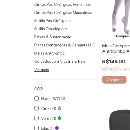
Cintas Pós-Cirúrgicas Femininas
Cintas Pós-Cirúrgicas Masculinas
Sutiãs Pós-Cirúrgicos
Sutiãs Oncológicos
Faixas & Sustentação
Placas Contenções & Canaletas HD
Meia Compres
Antitrombo A
Meias Antitrombo
- Venosan
R$149,00
Cuidados com Cicatriz & Pele
R$141,55
com
Ver mais
Comprar
COR
Nude (377)
Cinza (1)
Verde (1)
Lilás (1)