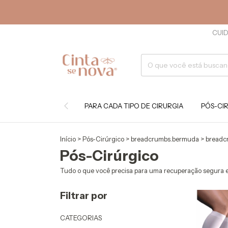
CUID
PARA CADA TIPO DE CIRURGIA
PÓS-CI
Início
>
Pós-Cirúrgico
>
breadcrumbs.bermuda
>
breadc
Pós-Cirúrgico
Tudo o que você precisa para uma recuperação segura e
Filtrar por
CATEGORIAS