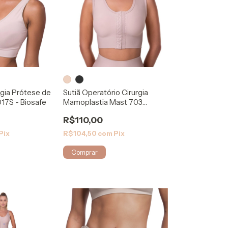
rgia Prótese de
Sutiã Operatório Cirurgia
017S - Biosafe
Mamoplastia Mast 703
Comfort Shape
R$110,00
Pix
R$104,50
com
Pix
Comprar