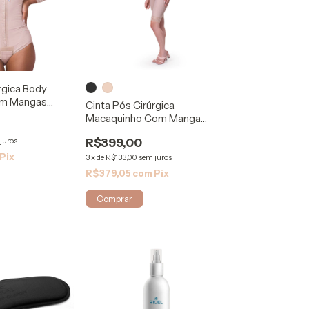
rgica Body
om Mangas
Cinta Pós Cirúrgica
e
Macaquinho Com Manga
Emana 123 - Rigel
juros
R$399,00
Pix
3
x
de
R$133,00
sem juros
R$379,05
com
Pix
Comprar