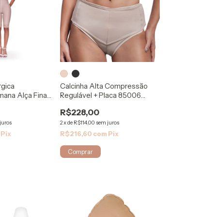
rgica
Calcinha Alta Compressão
ana Alça Fina
Regulável + Placa 85006
Modelleskin
R$228,00
juros
2
x
de
R$114,00
sem juros
Pix
R$216,60
com
Pix
Comprar