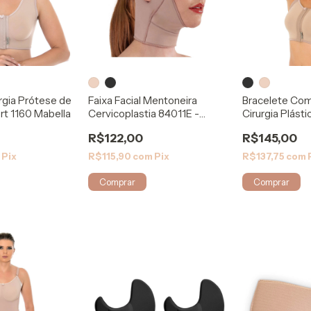
urgia Prótese de
Faixa Facial Mentoneira
Bracelete Co
rt 1160 Mabella
Cervicoplastia 84011E -
Cirurgia Plást
Modelleskin
Mabella
R$122,00
R$145,00
m
Pix
R$115,90
com
Pix
R$137,75
com
Comprar
Comprar