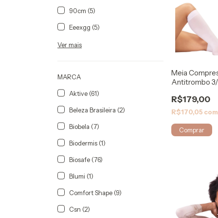
90cm (5)
Eeexgg (5)
Ver mais
Meia Compres
MARCA
Antitrombo 3/4
401EAD - Sigv
Aktive (61)
R$179,00
Beleza Brasileira (2)
R$170,05
co
Biobela (7)
Comprar
Biodermis (1)
Biosafe (76)
Blumi (1)
Comfort Shape (9)
Csn (2)