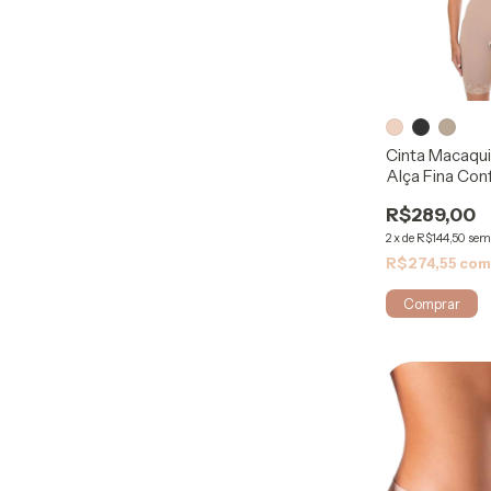
Cinta Macaqu
Alça Fina Con
Mabella
R$289,00
2
x
de
R$144,50
sem
R$274,55
co
Comprar