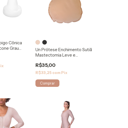
bigo Cônica
icone Grau
Un Prótese Enchimento Sutiã
Mastectomia Leve e
Confortável
R$35,00
ix
R$33,25
com
Pix
Comprar