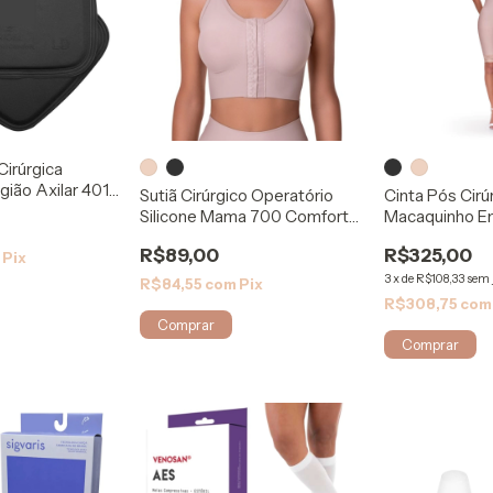
 Cirúrgica
ião Axilar 401 -
Sutiã Cirúrgico Operatório
Cinta Pós Cirú
Silicone Mama 700 Comfort
Macaquinho Em
Shape
120 - Rigel
R$89,00
R$325,00
m
Pix
3
x
de
R$108,33
sem 
R$84,55
com
Pix
R$308,75
com
Comprar
Comprar