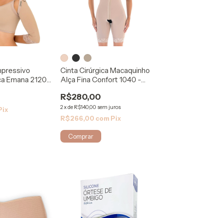
mpressivo
Cinta Cirúrgica Macaquinho
ica Emana 2120 -
Alça Fina Confort 1040 -
Mabella
R$280,00
2
x
de
R$140,00
sem juros
Pix
R$266,00
com
Pix
Comprar