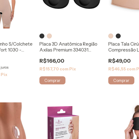
inho S/Colchete
Placa 3D Anatômica Região
Placa Tala Cir
fort 1030 -
Axilas Premium 334031
Compressão L
ModelleSkin
8031 Mabella
R$166,00
R$49,00
 juros
R$157,70
com
Pix
R$46,55
com
P
m
Pix
Comprar
Comprar