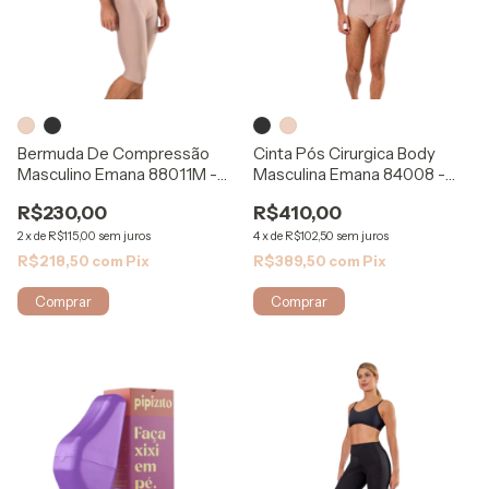
Bermuda De Compressão
Cinta Pós Cirurgica Body
Masculino Emana 88011M -
Masculina Emana 84008 -
ModelleSkin
ModelleSkin
R$230,00
R$410,00
2
x
de
R$115,00
sem juros
4
x
de
R$102,50
sem juros
R$218,50
com
Pix
R$389,50
com
Pix
Comprar
Comprar