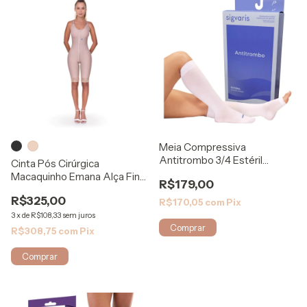
Meia Compressiva
Antitrombo 3/4 Estéril
Cinta Pós Cirúrgica
401EAD - Sigvaris
Macaquinho Emana Alça Fina
R$179,00
120 - Rigel
R$325,00
R$170,05
com
Pix
3
x
de
R$108,33
sem juros
Comprar
R$308,75
com
Pix
Comprar