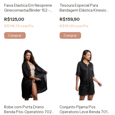
Faixa Elastica Em Neoprene
Tesoura Especial Para
Ginecomastia/Binder 152 -
Bandagem Elástica Kinesio
Rigel
Tape Aktive
R$125,00
R$159,90
R$118,75
com
Pix
R$151,91
com
Pix
Comprar
Robe com Porta Dreno
Conjunto Pijama Pos
Renda Pós-Operatório 702
Operatorio Leve Renda 701