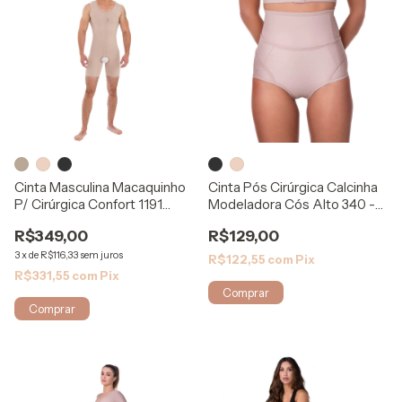
Cinta Masculina Macaquinho
Cinta Pós Cirúrgica Calcinha
P/ Cirúrgica Confort 1191
Modeladora Cós Alto 340 -
Mabella
Rigel
R$349,00
R$129,00
3
x
de
R$116,33
sem juros
R$122,55
com
Pix
R$331,55
com
Pix
Comprar
Comprar