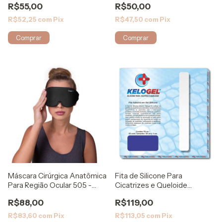
R$55,00
R$50,00
R$52,25
com
Pix
R$47,50
com
Pix
Máscara Cirúrgica Anatômica
Fita de Silicone Para
Para Região Ocular 505 -
Cicatrizes e Queloide
Rigel
70x3cm - Kelogel
R$88,00
R$119,00
R$83,60
com
Pix
R$113,05
com
Pix