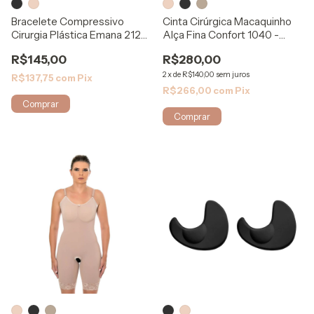
Bracelete Compressivo
Cinta Cirúrgica Macaquinho
Cirurgia Plástica Emana 2120
Alça Fina Confort 1040 -
- Mabella
Mabella
R$145,00
R$280,00
2
x
de
R$140,00
sem juros
R$137,75
com
Pix
R$266,00
com
Pix
Comprar
Comprar