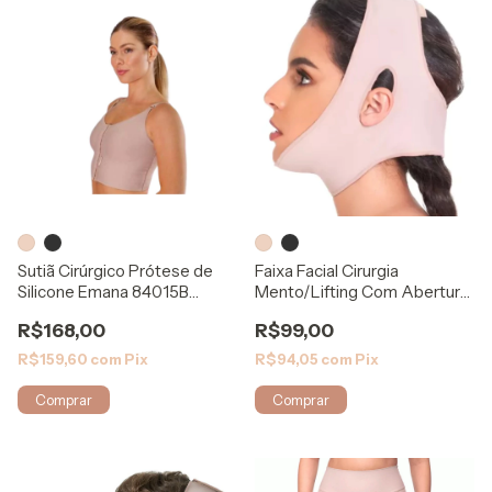
Sutiã Cirúrgico Prótese de
Faixa Facial Cirurgia
Silicone Emana 84015B
Mento/Lifting Com Abertura
Modelleskin
125 - Rigel
R$168,00
R$99,00
R$159,60
com
Pix
R$94,05
com
Pix
Comprar
Comprar