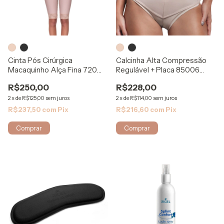
Cinta Pós Cirúrgica
Calcinha Alta Compressão
Macaquinho Alça Fina 720
Regulável + Placa 85006
Comfort Shape
Modelleskin
R$250,00
R$228,00
2
x
de
R$125,00
sem juros
2
x
de
R$114,00
sem juros
R$237,50
com
Pix
R$216,60
com
Pix
Comprar
Comprar