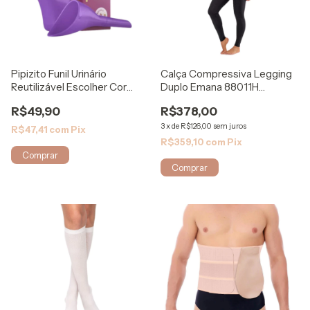
Pipizito Funil Urinário
Calça Compressiva Legging
Reutilizável Escolher Cor
Duplo Emana 88011H
Lilás 1Un
ModelleSkin
R$49,90
R$378,00
3
x
de
R$126,00
sem juros
R$47,41
com
Pix
R$359,10
com
Pix
Comprar