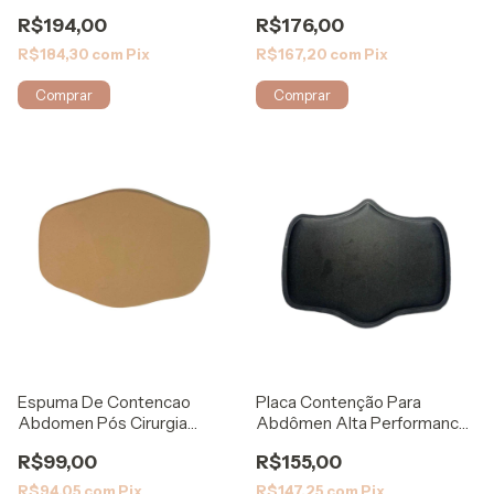
Modelleskin
Modelleskin
R$194,00
R$176,00
R$184,30
com
Pix
R$167,20
com
Pix
Comprar
Comprar
Espuma De Contencao
Placa Contenção Para
Abdomen Pós Cirurgia
Abdômen Alta Performance
8008S - Biosafe
9008 - Biosafe
R$99,00
R$155,00
R$94,05
com
Pix
R$147,25
com
Pix