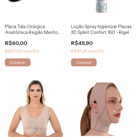
Placa Tala Cirúrgica
Loção Spray higienizar Placas
Anatômica Região Mento
3D Splint Confort 160 - Rigel
143B - Rigel
R$60,00
R$49,90
R$57,00
com
Pix
R$47,41
com
Pix
Comprar