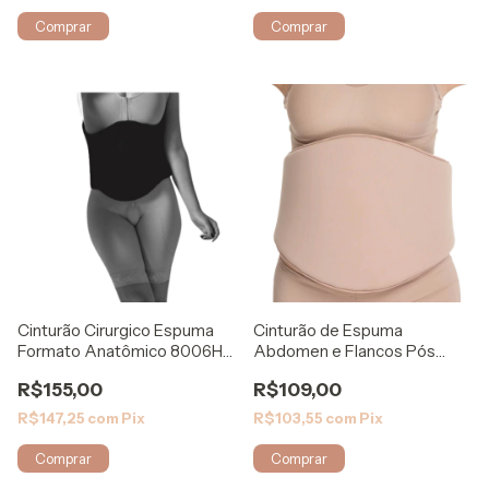
Comprar
Cinturão de Espuma
Cinturão Cirurgico Espuma
Abdomen e Flancos Pós
Formato Anatômico 8006HD
Cirurgia 133 Rigel
Biosafe
R$109,00
R$155,00
R$103,55
com
Pix
R$147,25
com
Pix
Comprar
Comprar