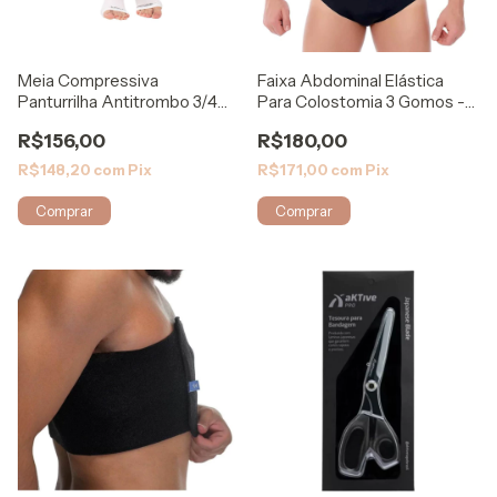
Meia Compressiva
Faixa Abdominal Elástica
Panturrilha Antitrombo 3/4
Para Colostomia 3 Gomos -
Step Comfort
Biobela
R$156,00
R$180,00
R$148,20
com
Pix
R$171,00
com
Pix
Comprar
Comprar