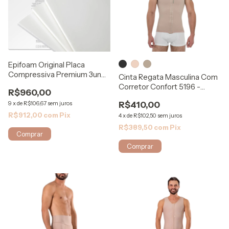
Epifoam Original Placa
Compressiva Premium 3un
Cinta Regata Masculina Com
Espuma
Corretor Confort 5196 -
R$960,00
Mabella
9
x
de
R$106,67
sem juros
R$410,00
R$912,00
com
Pix
4
x
de
R$102,50
sem juros
R$389,50
com
Pix
Comprar
Comprar