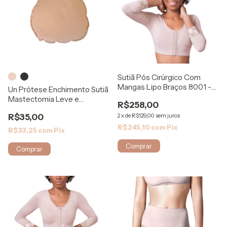
Sutiã Pós Cirúrgico Com
Mangas Lipo Braços 8001 -
Un Prótese Enchimento Sutiã
Biosafe
Mastectomia Leve e
R$258,00
Confortável
R$35,00
2
x
de
R$129,00
sem juros
R$245,10
com
Pix
R$33,25
com
Pix
Comprar
Comprar