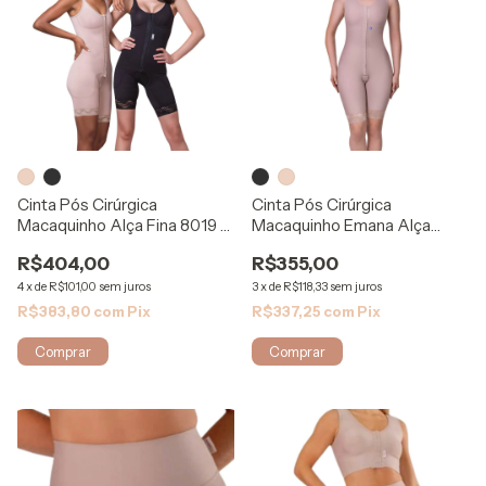
Cinta Pós Cirúrgica
Cinta Pós Cirúrgica
Macaquinho Alça Fina 8019 -
Macaquinho Emana Alça
Biosafe
Larga 121 - Rigel
R$404,00
R$355,00
4
x
de
R$101,00
sem juros
3
x
de
R$118,33
sem juros
R$383,80
com
Pix
R$337,25
com
Pix
Comprar
Comprar