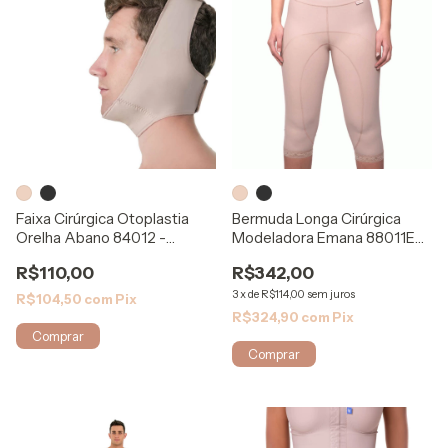
Faixa Cirúrgica Otoplastia
Bermuda Longa Cirúrgica
Orelha Abano 84012 -
Modeladora Emana 88011E
Modelleskin
ModelleSkin
R$110,00
R$342,00
3
x
de
R$114,00
sem juros
R$104,50
com
Pix
R$324,90
com
Pix
Comprar
Comprar