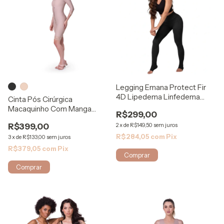
Legging Emana Protect Fir
4D Lipedema Linfedema
Cinta Pós Cirúrgica
962A - Rigel
Macaquinho Com Manga
R$299,00
Emana 123 - Rigel
R$399,00
2
x
de
R$149,50
sem juros
R$284,05
com
Pix
3
x
de
R$133,00
sem juros
R$379,05
com
Pix
Comprar
Comprar