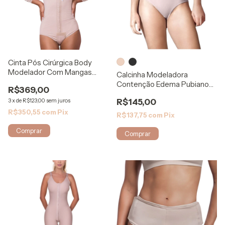
Cinta Pós Cirúrgica Body
Modelador Com Mangas
Calcinha Modeladora
8050 - Biosafe
Contenção Edema Pubiano
R$369,00
8053 - Biosafe
3
x
de
R$123,00
sem juros
R$145,00
R$350,55
com
Pix
R$137,75
com
Pix
Comprar
Comprar