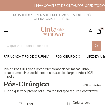
LINHA COMPLETA DE CINTAS PÓS-OPERATÓRIO E ESTÉTI
CUIDADO ESPECIALIZADO EM TODAS AS FASES DO PÓS-
OPERATÓRIO E ESTÉTICA
0
PARA CADA TIPO DE CIRURGIA
PÓS-CIRÚRGICO
LIPEDEMA &
Início
>
Pós-Cirúrgico
>
breadcrumbs.modelador-macaquinho
>
breadcrumbs.cinta-scolchetes-e-s-busto-alca-larga-confort-1021-
mabella
Pós-Cirúrgico
618 produtos
Tudo o que você precisa para uma recuperação segura e confortável.
Ordenar por:
Filtrar