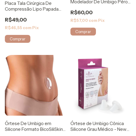
Modelador De Umbigo Pérola
Placa Tala Cirúrgica De
2un - SiliSkin
Compressão Lipo Papada
R$60,00
8031 Mabella
R$49,00
R$57,00
com
Pix
R$46,55
com
Pix
Comprar
Órtese De Umbigo em
Órtese de Umbigo Cônica
Silicone Formato BicoSiliSkin
Silicone Grau Médico - New
C/ Cola
Form