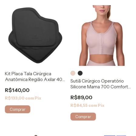
Kit Placa Tala Cirúrgica
Anatômica Região Axilar 401
Sutiã Cirúrgico Operatório
- Rigel
Silicone Mama 700 Comfort
R$140,00
Shape
R$89,00
R$133,00
com
Pix
R$84,55
com
Pix
Comprar
Comprar