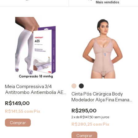
Mais vendidos
Meia Compressiva 3/4
Antitrombo Antiembolia AES
Cinta Pós Cirúrgica Body
- Venosan
Modelador Alça Fina Emana
R$149,00
118 Rigel
R$295,00
R$141,55
com
Pix
2
x
de
R$147,50
sem juros
Comprar
R$280,25
com
Pix
Comprar