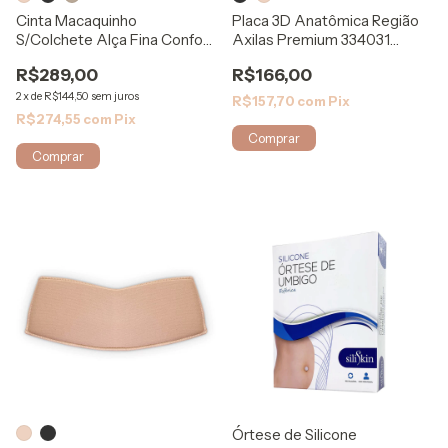
Cinta Macaquinho
Placa 3D Anatômica Região
S/Colchete Alça Fina Confort
Axilas Premium 334031
1030 - Mabella
ModelleSkin
R$289,00
R$166,00
2
x
de
R$144,50
sem juros
R$157,70
com
Pix
R$274,55
com
Pix
Comprar
Comprar
Órtese de Silicone